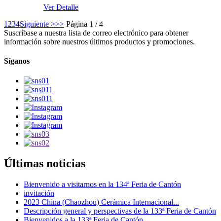
Ver Detalle
1
2
3
4
Siguiente >
>>
Página 1 / 4
Suscríbase a nuestra lista de correo electrónico para obtener
información sobre nuestros últimos productos y promociones.
Síganos
Últimas noticias
Bienvenido a visitarnos en la 134ª Feria de Cantón
invitación
2023 China (Chaozhou) Cerámica Internacional...
Descripción general y perspectivas de la 133ª Feria de Cantón
Bienvenidos a la 133ª Feria de Cantón