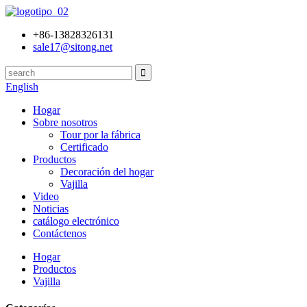
+86-13828326131
sale17@sitong.net
English
Hogar
Sobre nosotros
Tour por la fábrica
Certificado
Productos
Decoración del hogar
Vajilla
Video
Noticias
catálogo electrónico
Contáctenos
Hogar
Productos
Vajilla