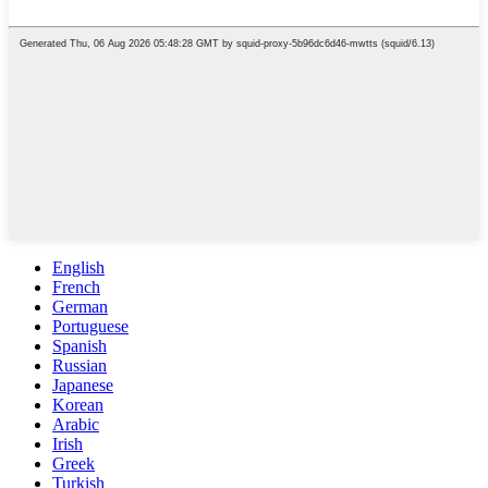
English
French
German
Portuguese
Spanish
Russian
Japanese
Korean
Arabic
Irish
Greek
Turkish