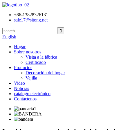
+86-13828326131
sale17@sitong.net
English
Hogar
Sobre nosotros
Visita a la fábrica
Certificado
Productos
Decoración del hogar
Vajilla
Video
Noticias
catálogo electrónico
Contáctenos